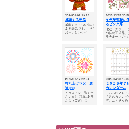
2026/01/06 19:10
2025/12/25 20:5
威嚇する赤鬼
午年年賀状に
るピンク系...
威嚇する２つの角の
ある赤鬼です。「が
北欧・スウェー
おー」というイ...
の伝統工芸品、
ラナホースのお..
2025/06/17 22:54
2025/04/23 15:3
打ち上げ花火 透
２０２５年７
過png
カレンダー...
イラストをご覧くだ
こちらは２０２
さいまして誠にあり
７月のカレンダ
がとうございま...
す。たくさんあ..