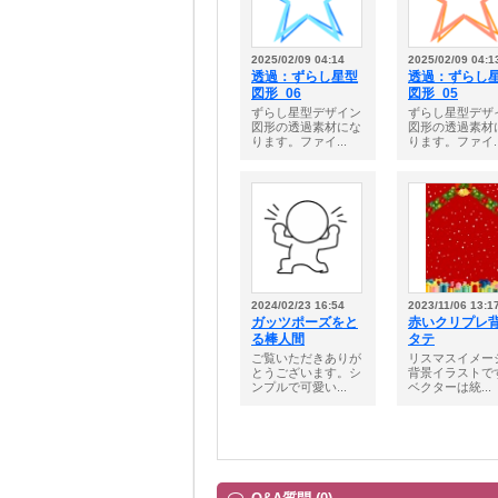
2025/02/09 04:14
2025/02/09 04:1
透過：ずらし星型
透過：ずらし
図形_06
図形_05
ずらし星型デザイン
ずらし星型デザ
図形の透過素材にな
図形の透過素材
ります。ファイ...
ります。ファイ..
2024/02/23 16:54
2023/11/06 13:1
ガッツポーズをと
赤いクリプレ
る棒人間
タテ
ご覧いただきありが
リスマスイメー
とうございます。シ
背景イラストで
ンプルで可愛い...
ベクターは統...