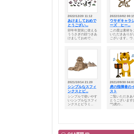
2022/12/20 11:12
2022/10/02 00:1
あけましておめで
ウサギキャラ
とうござい...
ーズ ヒー...
卯年年賀状に使える
この度は素材を
ううさぎの顔つきあ
いただきありが
けましておめで...
ございます。ウ..
2021/10/14 21:20
2021/09/30 04:0
シンプルなスフィ
虎の指揮者の
ンクスとピ...
スト
シンプルで使いやす
ご覧いただきあ
いシンプルなスフィ
とうございます(*
ンクスとピラミ...
^*)虎の...