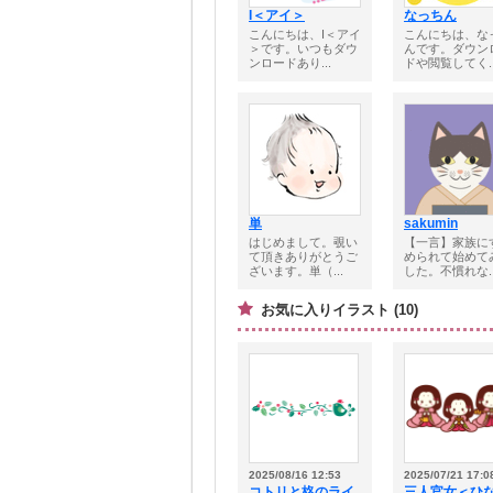
I＜アイ＞
なっちん
こんにちは、I＜アイ
こんにちは、な
＞です。いつもダウ
んです。ダウン
ンロードあり...
ドや閲覧してく..
単
sakumin
はじめまして。覗い
【一言】家族に
て頂きありがとうご
められて始めて
ざいます。単（...
した。不慣れな..
お気に入りイラスト (10)
2025/08/16 12:53
2025/07/21 17:0
コトリと柊のライ
三人官女＜ひ