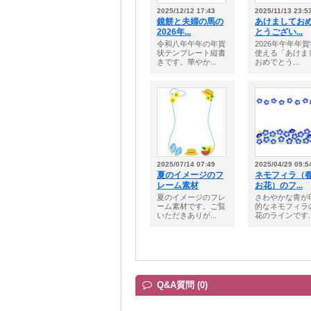
2025/12/12 17:43
2025/11/13 23:5
鏡餅と夫婦の馬の
あけましてお
2026年...
とうござい...
令和八年午年の年賀
2026年午年年
状テンプレート縦書
使える「あけま
きです。華やか...
おめでとう...
2025/07/14 07:49
2025/04/29 09:5
夏のイメージのフ
ネモフィラ（
レーム素材
お花）のフ...
夏のイメージのフレ
さわやかな青が
ーム素材です。ご覧
的なネモフィラ
いただきありが...
花のラインです..
Q&A質問 (0)