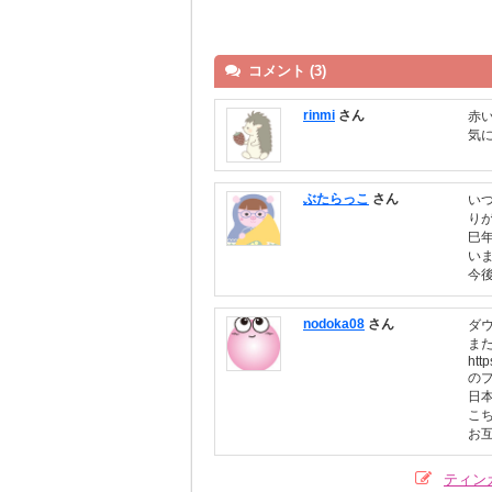
コメント (3)
rinmi
さん
赤
気
ぶたらっこ
さん
い
り
巳
い
今
nodoka08
さん
ダ
ま
htt
の
日
こ
お
ティン