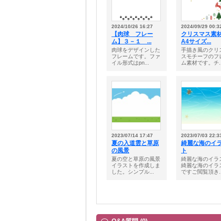
2024/10/26 16:27
2024/09/29 00:3
【肉球 フレー
クリスマス素
ム】３－１ ...
A4サイズ...
肉球をデザインした
手描き風のクリ
フレームです。ファ
スモチーフのフ
イル形式はpn...
ム素材です。チ..
2023/07/14 17:47
2023/07/03 22:3
夏の入道雲と草原
綺麗な海のイ
の風景
ト
夏の空と草原の風景
綺麗な海のイラ
イラストを作成しま
綺麗な海のイラ
した。シンプル...
ですご閲覧頂き..