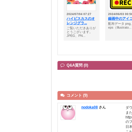
2024/07/04 07:27
2024/06/03 00:5
ハイビスカスのオ
録画中のアイ
レンジグラ...
配布データ png,
eps（Illustrato...
ご覧いただきありが
とうございます。
JPEG、PN...
Q&A質問 (0)
コメント (9)
nodoka08
さん
ダ
ま
htt
の
日
こ