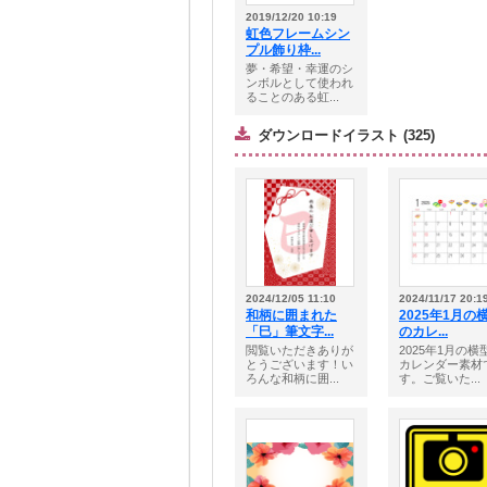
2019/12/20 10:19
虹色フレームシン
プル飾り枠...
夢・希望・幸運のシ
ンボルとして使われ
ることのある虹...
ダウンロードイラスト (325)
2024/12/05 11:10
2024/11/17 20:1
和柄に囲まれた
2025年1月の
「巳」筆文字...
のカレ...
閲覧いただきありが
2025年1月の横
とうございます！い
カレンダー素材
ろんな和柄に囲...
す。ご覧いた...