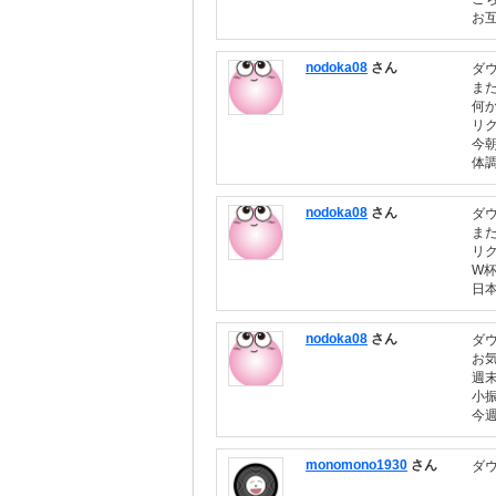
お
nodoka08
さん
ダ
ま
何
リ
今
体
nodoka08
さん
ダ
ま
リ
W
日
nodoka08
さん
ダ
お
週
小
今
monomono1930
さん
ダ