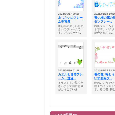
2025/06/17 09:10
2025/01/15 10:2
あじさいのフレー
青い梅の花の
ム型背景
ダンフレー...
水彩風の美しいあじ
和風フレームイ
さいのフレームで
トです。 ベク
す。 ポスターや...
統合されてま...
2024/06/10 01:36
2024/02/14 12:1
カエルと音符フレ
春の花_梅とう
ーム 透過...
いす囲みフ...
イラストをご覧くだ
かわいいうぐい
さいまして誠にあり
親子のイラスト
がとうございま...
す。春の花_梅と.