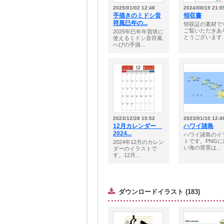
2025/01/02 12:48
2024/08/19 21:0
手描きのミドシ音
領収書
符風巳年の...
領収証の素材で
ご覧いただきあ
2025年巳年年賀状に
とうございます..
使えるミドシ音符風
へびの手描...
2023/12/28 15:52
2023/01/10 12:4
12月カレンダー
ハワイ諸島
2024...
ハワイ諸島のイ
トです。PNGに
2024年12月のカレン
い海の背景は...
ダーのイラストで
す。12月...
ダウンロードイラスト (183)