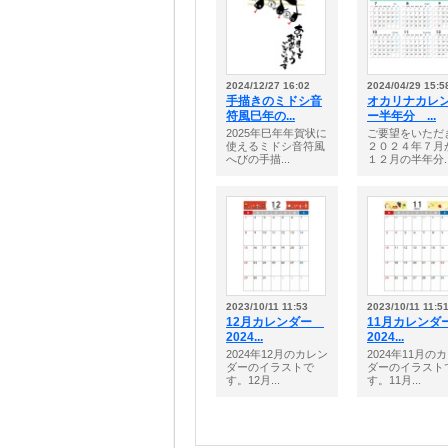
2024/12/27 16:02
2024/04/29 15:5
手描きのミドシ音
オカリナカレ
符風巳年の...
ー半年分 ...
2025年巳年年賀状に
ご要望をいただ
使えるミドシ音符風
２０２４年７月
へびの手描...
１２月の半年分..
2023/10/11 11:53
2023/10/11 11:5
12月カレンダー
11月カレン
2024...
2024...
2024年12月のカレン
2024年11月の
ダーのイラストで
ダーのイラスト
す。12月...
す。11月...