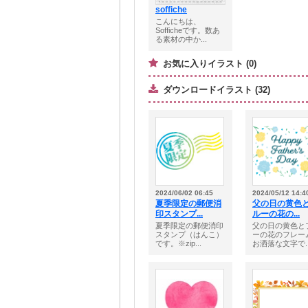
soffiche
こんにちは、
Sofficheです。数あ
る素材の中か...
お気に入りイラスト (0)
ダウンロードイラスト (32)
2024/06/02 06:45
2024/05/12 14:4
夏季限定の郵便消
父の日の黄色
印スタンプ...
ルーの花の...
夏季限定の郵便消印
父の日の黄色と
スタンプ（はんこ）
ーの花のフレー
です。※zip...
お洒落な文字で..