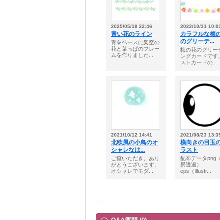
2025/05/18 22:46
2022/10/31 10:0
青い花のライン
カラフルな梅
のグリーテ...
青をベースに架空の
花と葉っぱのフレー
梅の花のグリー
ムを作りました...
ングカードです
ストカードの...
2021/10/12 14:41
2021/08/23 13:3
北欧風の小鳥のオ
横向きの目玉
シャレなは...
ラスト
ご覧いただき、あり
配布データpng
がとうございます。
景透過）
オシャレでモダ...
eps（Illustr...