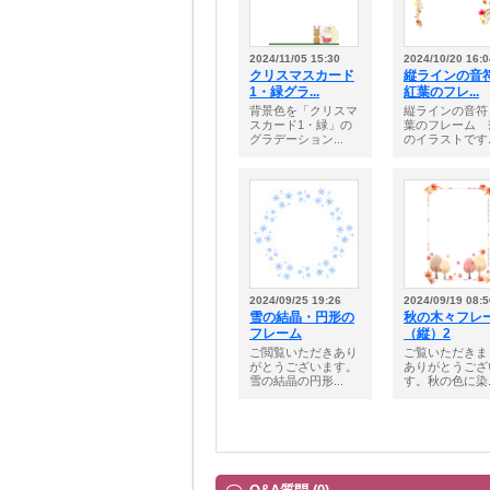
2024/11/05 15:30
2024/10/20 16:0
クリスマスカード
縦ラインの音
1・緑グラ...
紅葉のフレ...
背景色を「クリスマ
縦ラインの音符
スカード1・緑」の
葉のフレーム 
グラデーション...
のイラストです..
2024/09/25 19:26
2024/09/19 08:5
雪の結晶・円形の
秋の木々フレ
フレーム
（縦）2
ご閲覧いただきあり
ご覧いただきま
がとうございます。
ありがとうござ
雪の結晶の円形...
す。秋の色に染..