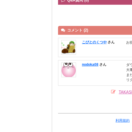
Q&A質問 (0)
コメント (2)
こびとのくつや
さん
お
nodoka08
さん
ダ
大
ま
リ
TAKA
利用規約