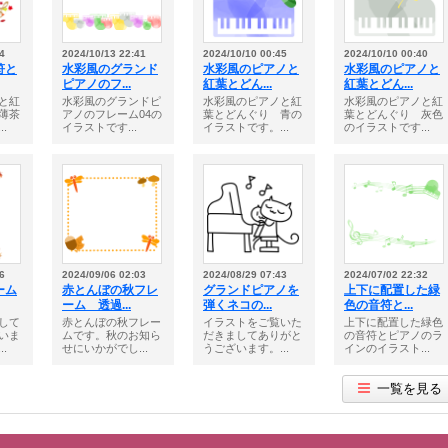
4
2024/10/13 22:41
2024/10/10 00:45
2024/10/10 00:40
符と
水彩風のグランド
水彩風のピアノと
水彩風のピアノと
ピアノのフ...
紅葉とどん...
紅葉とどん...
と紅
水彩風のグランドピ
水彩風のピアノと紅
水彩風のピアノと紅
薄茶
アノのフレーム04の
葉とどんぐり 青の
葉とどんぐり 灰色
.
イラストです...
イラストです。...
のイラストです...
6
2024/09/06 02:03
2024/08/29 07:43
2024/07/02 22:32
ーム
赤とんぼの秋フレ
グランドピアノを
上下に配置した緑
ーム 透過...
弾くネコの...
色の音符と...
して
赤とんぼの秋フレー
イラストをご覧いた
上下に配置した緑色
いま
ムです。秋のお知ら
だきましてありがと
の音符とピアノのラ
.
せにいかがでし...
うございます。...
インのイラスト...
一覧を見る