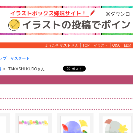
ようこそ
ゲスト
さん
TOP
イラスト
Q&A
日記
ラブ」がスタート
料
TAKASHI KUDOさん