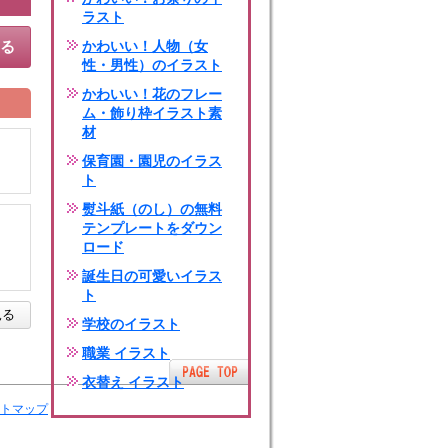
ラスト
する
かわいい！人物（女
性・男性）のイラスト
かわいい！花のフレー
ム・飾り枠イラスト素
材
保育園・園児のイラス
ト
熨斗紙（のし）の無料
テンプレートをダウン
ロード
誕生日の可愛いイラス
ト
見る
学校のイラスト
職業 イラスト
衣替え イラスト
トマップ