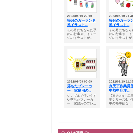
2023/05/19 22:10
2023/05/19 21:4
毎月のガーランド
毎月のガーラ
風イラスト...
風イラスト...
その月にちなんだ季
その月にちなん
節の行事や、イメー
節の行事や、イ
ジのイラストが...
ジのイラストが..
2022/09/09 00:09
2022/06/19 11:3
落ちたブレーカ
炎天下作業員
ー 家庭用の...
中熱中症注...
シンプルで使いやす
【透過png】工
い落ちたブレーカ
場シリーズ6。
ー 家庭用のブレ...
中の熱中症な...