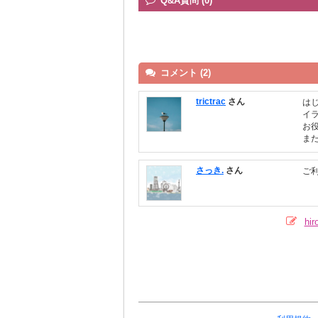
Q&A質問 (0)
コメント (2)
trictrac
さん
は
イ
お
ま
さっき.
さん
ご
h