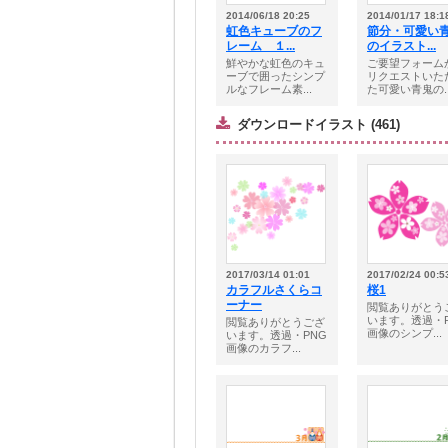
2014/06/18 20:25
2014/01/17 18:1
虹色キューブのフ
節分・可愛い
レーム １...
のイラスト...
鮮やかな虹色のキュ
ご要望フォーム
ーブで囲ったシンプ
リクエストいた
ルなフレーム素...
た可愛い青鬼の..
ダウンロードイラスト (461)
2017/03/14 01:01
2017/02/24 00:5
カラフルさくらコ
桜1
ーナー
閲覧ありがとう
います。透過・P
閲覧ありがとうござ
画像のシンプ...
います。透過・PNG
画像のカラフ...