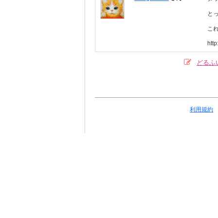
とっ
こ
http
どるふ
利用規約