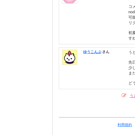
コ
n
可
リ
初
す
ゆうこんぶ
さん
う
先
少
ま
どう
う
利用規約