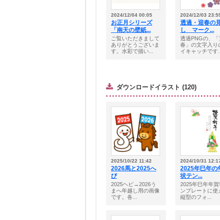
2024/12/04 00:05
2024/12/03 23:5
お正月シリーズ
透過・迎春の
「南天の壁紙...
し マーク...
ご覧いただきまして
透過PNGの、「
ありがとうございま
春」の文字入り
す。水彩で描い...
イキャッチです..
ダウンロードイラスト (120)
2025/10/22 11:42
2024/10/31 12:1
2026馬と2025へ
2025年巳年の
び
状テン...
2025ヘビ→2026う
2025年巳年年
まへ年越し用の画像
ンプレートに使
です。各...
縦型のフォ...