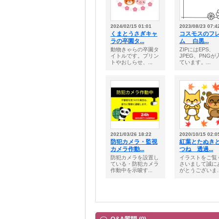
2024/02/15 01:01
2023/08/23 07:4
くまとうさぎキャ
コスモスのフ
ラの卒園タ...
ム 白黒...
動物きゃらの卒園タ
ZIPにはEPS、
イトルです。プリン
JPEG、PNGが
トやおしらせ、...
ています。...
2021/03/26 18:22
2020/10/15 02:0
防犯カメラ・監視
紅葉とたぬき
カメラ作動...
つね 透過...
防犯カメラを設置し
イラストをご覧
ている・防犯カメラ
さいまして誠に
作動中を示唆す...
がとうございま..