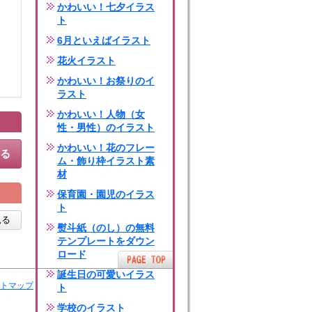
かわいい！七夕イラス
ト
6月といえばイラスト
花火イラスト
かわいい！お祭りのイ
ラスト
かわいい！人物（女
性・男性）のイラスト
かわいい！花のフレー
する
ム・飾り枠イラスト素
材
保育園・園児のイラス
ト
見る
熨斗紙（のし）の無料
テンプレートをダウン
ロード
誕生日の可愛いイラス
トマップ
ト
学校のイラスト