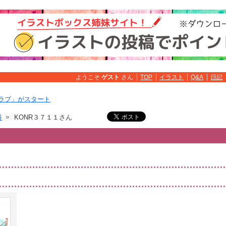
ようこそ
ゲスト
さん
TOP
イラスト
Q&A
日記
ラブ」がスタート
料
KONR３７１１さん