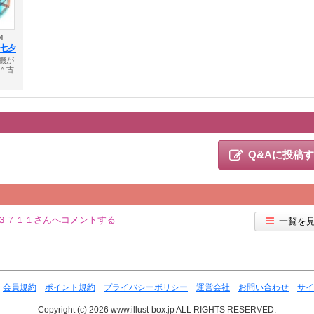
4
～七夕
機が
＾古
.
Q&Aに投稿
R３７１１さんへコメントする
一覧を
会員規約
ポイント規約
プライバシーポリシー
運営会社
お問い合わせ
サイ
Copyright (c) 2026 www.illust-box.jp ALL RIGHTS RESERVED.