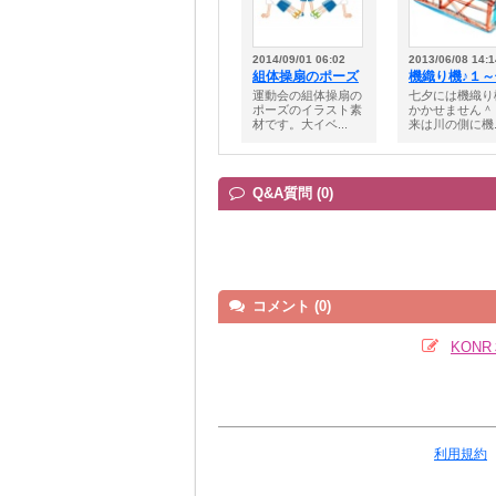
2014/09/01 06:02
2013/06/08 14:1
組体操扇のポーズ
機織り機♪１
運動会の組体操扇の
七夕には機織り
ポーズのイラスト素
かかせません＾
材です。大イベ...
来は川の側に機..
Q&A質問 (0)
コメント (0)
KON
利用規約