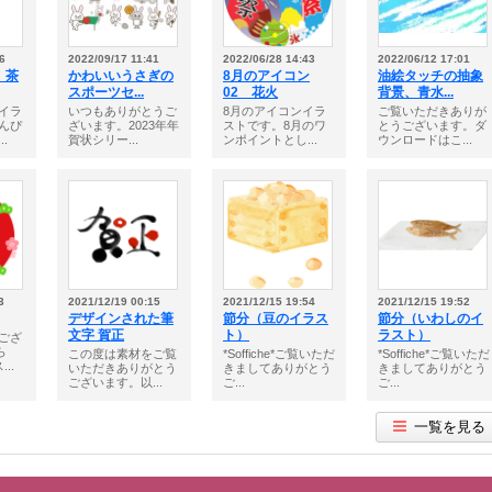
6
2022/09/17 11:41
2022/06/28 14:43
2022/06/12 17:01
 茶
かわいいうさぎの
8月のアイコン
油絵タッチの抽象
スポーツセ...
02 花火
背景、青水...
イラ
いつもありがとうご
8月のアイコンイラ
ご覧いただきありが
んぴ
ざいます。2023年年
ストです。8月のワ
とうございます。ダ
.
賀状シリー...
ンポイントとし...
ウンロードはこ...
3
2021/12/19 00:15
2021/12/15 19:54
2021/12/15 19:52
デザインされた筆
節分（豆のイラス
節分（いわしのイ
文字 賀正
ト）
ラスト）
ござ
ら
この度は素材をご覧
*Soffiche*ご覧いただ
*Soffiche*ご覧いただ
..
いただきありがとう
きましてありがとう
きましてありがとう
ございます。以...
ご...
ご...
一覧を見る