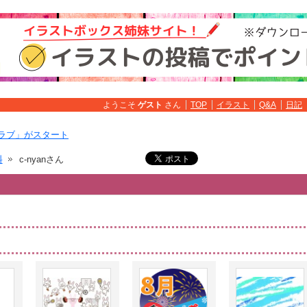
ようこそ
ゲスト
さん
TOP
イラスト
Q&A
日記
ラブ」がスタート
料
c-nyanさん