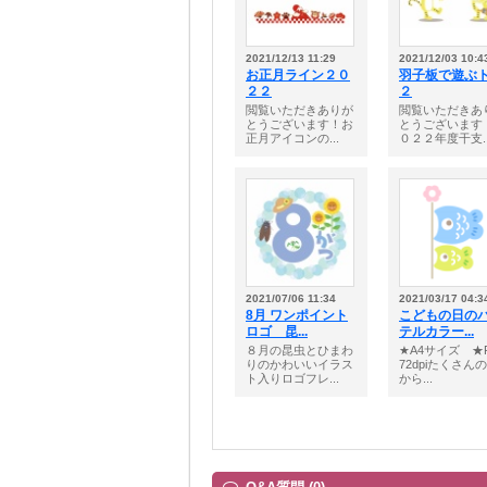
2021/12/13 11:29
2021/12/03 10:4
お正月ライン２０
羽子板で遊ぶ
２２
２
閲覧いただきありが
閲覧いただきあ
とうございます！お
とうございます
正月アイコンの...
０２２年度干支..
2021/07/06 11:34
2021/03/17 04:3
8月 ワンポイント
こどもの日の
ロゴ 昆...
テルカラー...
８月の昆虫とひまわ
★A4サイズ ★
りのかわいいイラス
72dpiたくさん
ト入りロゴフレ...
から...