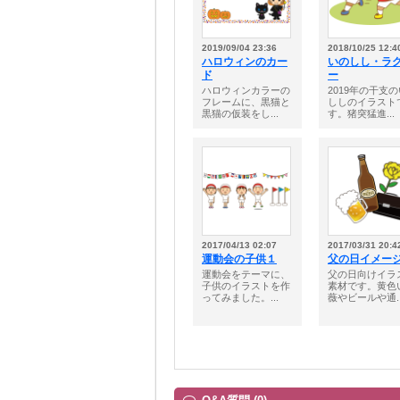
2019/09/04 23:36
2018/10/25 12:4
ハロウィンのカー
いのしし・ラ
ド
ー
ハロウィンカラーの
2019年の干支
フレームに、黒猫と
ししのイラスト
黒猫の仮装をし...
す。猪突猛進...
2017/04/13 02:07
2017/03/31 20:4
運動会の子供１
父の日イメー
運動会をテーマに、
父の日向けイラ
子供のイラストを作
素材です。黄色
ってみました。...
薇やビールや通..