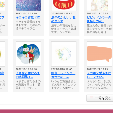
4
2023/10/15 23:10
2023/10/13 11:40
2023/07/19 10:14
のフ
キラキラ背景 #12
辰年のかわいい龍
ビビッドカラーの
のダルマ
夏祭りの花...
キラキラ背景のイラ
ストです。その名の
メー
辰年の年賀状などに
花火大会、夏祭りの
通りキラキラな...
で
使えるイラスト素材
案内チラシや、各種
...
です。シンプル...
夏のお祭り縁日...
1
2022/10/14 10:48
2022/04/28 12:05
2022/03/22 12:29
見出
うさぎと雪だるま
虹色 レインボー
メガホン型ふきだ
の水彩風イ...
カラーの ...
し フチな...
ーム
うさぎと雪だるまの
いつもご覧頂きまし
メガホン型ふきだし
や見
水彩風イラスト（背
てありがとうござい
です。セリフやメッ
.
景あり）です。...
ますとても華や...
セージをを入れ...
一覧を見る