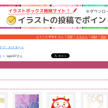
ようこそ
ゲスト
さん
TOP
イラスト
Q&A
日記
ラブ」がスタート
料
lapin07さん