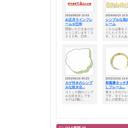
2024/08/29 10:03
2024/04/15 10:5
お正月ラインフレ
シンプルな花
ーム☆巳年
レーム
閲覧いただきありが
こちらは春をイ
とうございます！２
ジしたイラスト
０２５年、巳年...
す。たくさんある
2023/06/19 09:25
2022/12/16 13:0
カゲ付きのシンプ
和風筆タッチ
ルな吹き出...
しフレーム...
コミック調のシンプ
筆タッチのフレ
ルな吹き出しです。
です。タイトル
カゲは2層に...
出しの背景など..