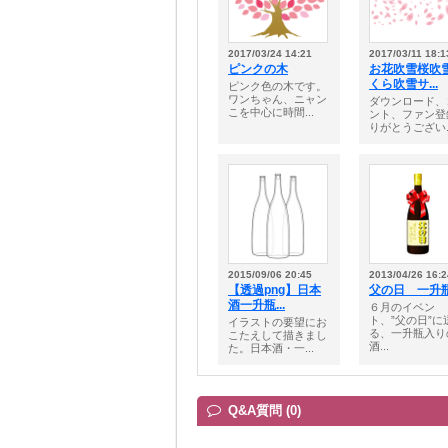
2017/03/24 14:21
2017/03/11 18:1
ピンクの木
お花吹雪桜吹
くら吹雪サ...
ピンク色の木です。
ワンちゃん、ニャン
ダウンロード、
こを中心に時間...
ント、ファン登
りがとうござい..
2015/09/06 20:45
2013/04/26 16:2
【透過png】日本
父の日 一升
酒一升瓶...
６月のイベン
ト、”父の日”に
イラストの要望にお
る、一升瓶入り
こたえして描きまし
酒...
た。日本酒・一...
Q&A質問 (0)