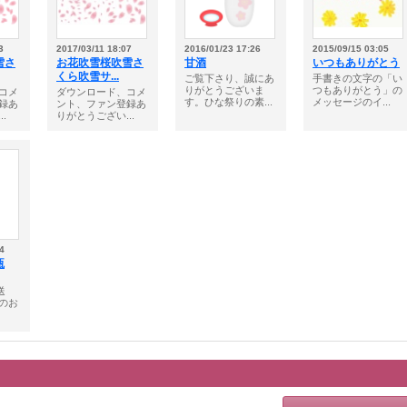
3
2017/03/11 18:07
2016/01/23 17:26
2015/09/15 03:05
雪さ
お花吹雪桜吹雪さ
甘酒
いつもありがとう
くら吹雪サ...
ご覧下さり、誠にあ
手書きの文字の「い
りがとうございま
つもありがとう」の
コメ
ダウンロード、コメ
す。ひな祭りの素...
メッセージのイ...
録あ
ント、ファン登録あ
.
りがとうござい...
4
瓶
送
のお