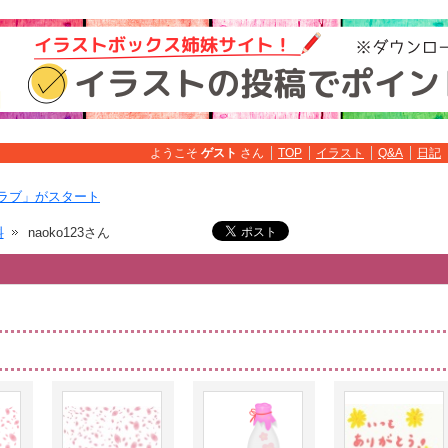
ようこそ
ゲスト
さん
TOP
イラスト
Q&A
日記
ラブ」がスタート
料
naoko123さん