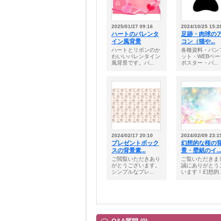
2025/01/27 09:16
2024/10/25 15:2
ハートのバレンタ
足跡・肉球の
イン風背景
コン（猫や...
ハートとリボンのか
各種資料・パン
わいいバレンタイン
ット・WEBペー
風背景です。バ...
ポスター・バ...
2024/02/17 20:10
2024/02/09 23:1
プレゼントボック
幻想的な桜の
スの背景素...
景・壁紙のイ...
ご閲覧いただきあり
ご覧いただきま
がとうございます。
誠にありがとう
シンプルなプレ...
います！幻想的..