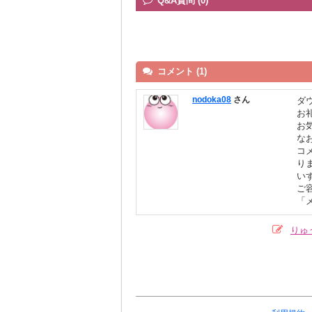
Q&A質問 (0)
コメント (1)
nodoka08
さん
ダ
お
お
な
コ
り
い
ご
「
りゅ