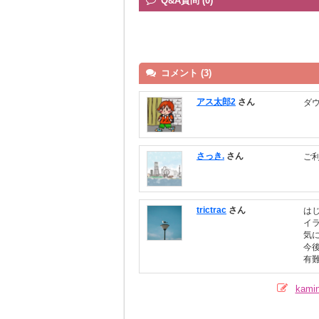
Q&A質問 (0)
コメント (3)
アス太郎2
さん
ダ
さっき.
さん
ご
trictrac
さん
は
イ
気
今
有
kam