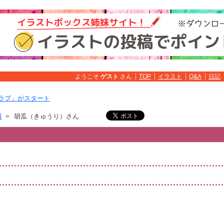
ようこそ
ゲスト
さん
TOP
イラスト
Q&A
日記
ラブ」がスタート
料
胡瓜（きゅうり）さん