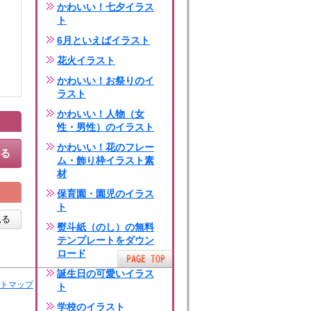
かわいい！七夕イラス
ト
6月といえばイラスト
花火イラスト
かわいい！お祭りのイ
ラスト
かわいい！人物（女
性・男性）のイラスト
かわいい！花のフレー
する
ム・飾り枠イラスト素
材
保育園・園児のイラス
ト
見る
熨斗紙（のし）の無料
テンプレートをダウン
ロード
誕生日の可愛いイラス
トマップ
ト
学校のイラスト