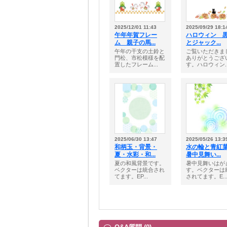
2025/12/01 11:43
2025/09/29 18:1
午年年賀フレー
ハロウィン 
ム 親子の馬...
とジャック...
午年の干支の土鈴と
ご覧いただきま
門松、市松模様を配
ありがとうござ
置したフレーム...
す。ハロウィン..
2025/06/30 13:47
2025/05/26 13:3
和柄玉・背景・
水の輪と青紅
夏・水彩・和...
暑中見舞い...
夏の和風背景です。
暑中見舞いはが
ベクターは統合され
す。ベクターは
てます。EP...
されてます。E..