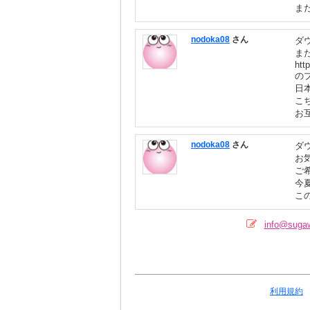
ま
nodoka08
さん
ダ
ま
htt
の
日
こ
お
nodoka08
さん
ダ
お
ご
今
こ
info@su
利用規約