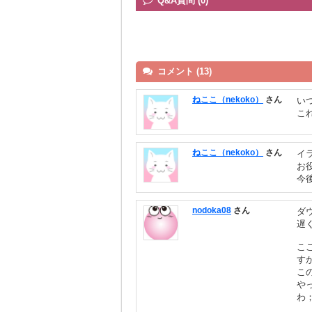
Q&A質問 (0)
コメント (13)
ねここ（nekoko）
さん
い
こ
ねここ（nekoko）
さん
イ
お
今
nodoka08
さん
ダ
遅
こ
す
こ
や
わ