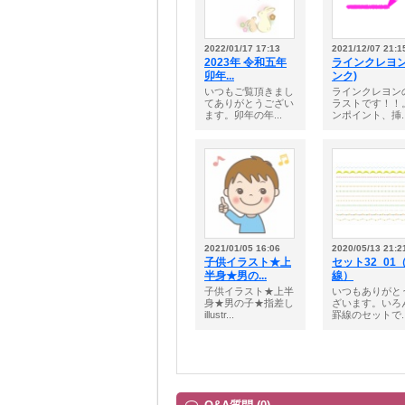
2022/01/17 17:13
2021/12/07 21:1
2023年 令和五年
ラインクレヨン
卯年...
ンク)
いつもご覧頂きまし
ラインクレヨン
てありがとうござい
ラストです！！
ます。卯年の年...
ンポイント、挿..
2021/01/05 16:06
2020/05/13 21:2
子供イラスト★上
セット32_01
半身★男の...
線）
子供イラスト★上半
いつもありがと
身★男の子★指差し
ざいます。いろ
illustr...
罫線のセットで..