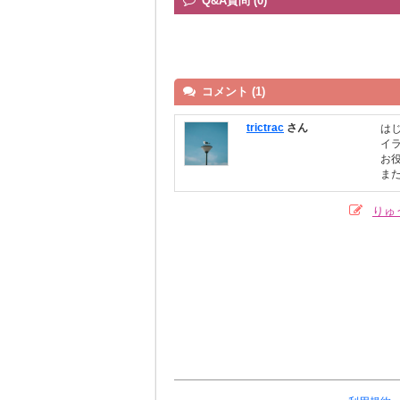
Q&A質問 (0)
コメント (1)
trictrac
さん
は
イ
お
ま
りゅ