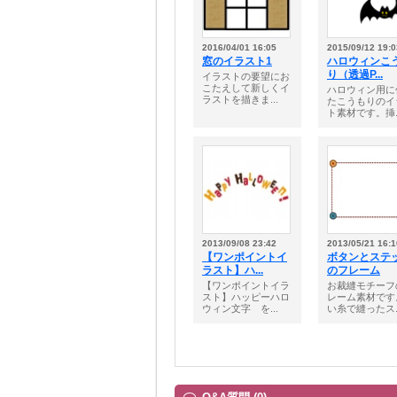
2016/04/01 16:05
2015/09/12 19:0
窓のイラスト1
ハロウィンこ
り（透過P...
イラストの要望にお
こたえして新しくイ
ハロウィン用に
ラストを描きま...
たこうもりのイ
ト素材です。挿..
2013/09/08 23:42
2013/05/21 16:1
【ワンポイントイ
ボタンとステ
ラスト】ハ...
のフレーム
【ワンポイントイラ
お裁縫モチーフ
スト】ハッピーハロ
レーム素材です
ウィン文字 を...
い糸で縫ったス..