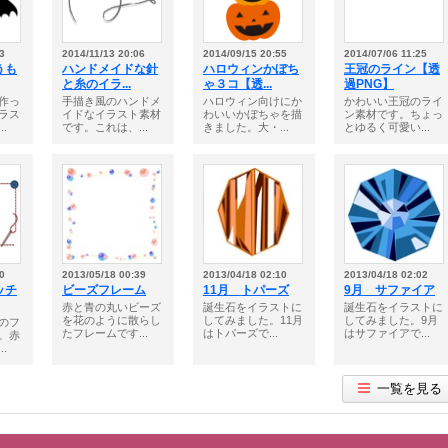
3
2014/11/13 20:06
2014/09/15 20:55
2014/07/06 11:25
うも
ハンドメイドな針
ハロウィンかぼち
王冠のライン【透
と糸のイラ...
ゃ３コ【透...
過PNG】
作っ
手描き風のハンドメ
ハロウィン向けにか
かわいい王冠のライ
ラス
イドなイラスト素材
わいいかぼちゃを描
ン素材です。ちょっ
.
です。これは、...
きました。大・...
とゆるく可愛い...
0
2013/05/18 00:39
2013/04/18 02:10
2013/04/18 02:02
ッチ
ビーズフレーム
11月 トパーズ
9月 サファイア
赤と青の丸いビーズ
誕生石をイラストに
誕生石をイラストに
を花のように散らし
してみました。11月
してみました。9月
のフ
たフレームです...
はトパーズで...
はサファイアで...
。赤
.
一覧を見る