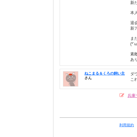
新
本人
退
新
ま
(*´
素
あ
ねこまる＆くろの飼い主
ダ
さん
こ
兵庫
利用規約