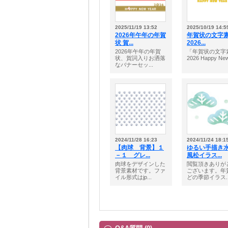
2025/11/19 13:52
2025/10/19 14:5
2026年午年の年賀
年賀状の文字
状 賀...
2026...
2026年午年の年賀
「年賀状の文字
状、賀詞入りお洒落
2026 Happy New 
なバナーセッ...
2024/11/28 16:23
2024/11/24 18:1
【肉球 背景】１
ゆるい手描き
－１ グレ...
風松イラス...
肉球をデザインした
閲覧頂きありが
背景素材です。ファ
ございます。年
イル形式はjp...
どの季節イラス..