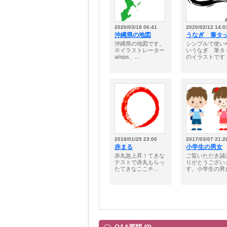
2020/03/18 06:41
2020/02/12 14:0
沖縄県の地図
うなぎ 筆タ
沖縄県の地図です。
シンプルで使い
※イラストレーター
いうなぎ 筆タ
ai/eps、...
のイラストです..
2018/01/29 23:00
2017/03/07 21:2
赤まる
小学生の男女
赤丸急上昇！てきな
ご覧いただき誠
テストで赤丸もらっ
りがとうござい
たてきなここチ...
す。小学生の男女.