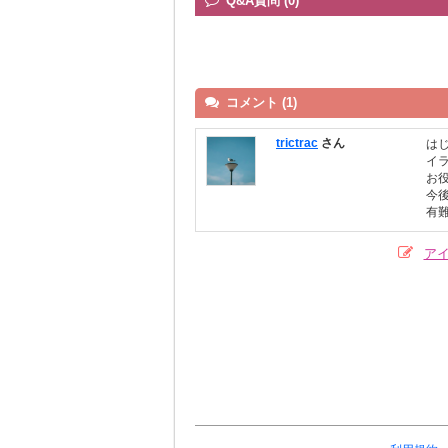
Q&A質問 (0)
コメント (1)
trictrac
さん
は
イ
お
今
有
ア