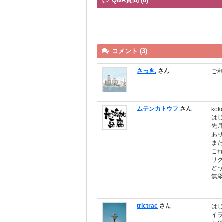
Q&A質問 (0)
コメント (3)
さっき.
さん
ご
ムテンカトウフ
さん
ko
は
先
あ
ま
こ
リ
ど
無
trictrac
さん
は
イ