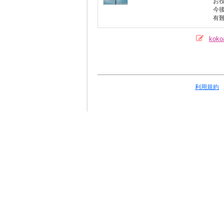
お
今
有
kok
利用規約