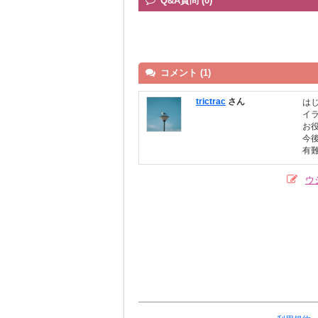
Q&A質問 (0)
コメント (1)
trictrac
さん
は
イ
お
今
有
ウ