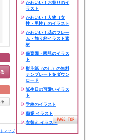
かわいい！お祭りのイ
ラスト
かわいい！人物（女
性・男性）のイラスト
かわいい！花のフレー
ム・飾り枠イラスト素
材
保育園・園児のイラス
ト
熨斗紙（のし）の無料
する
テンプレートをダウン
ロード
誕生日の可愛いイラス
ト
見る
学校のイラスト
職業 イラスト
衣替え イラスト
トマップ