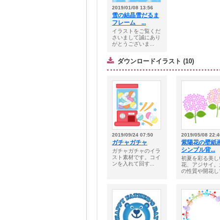
2019/01/08 13:56
雪の結晶雪だるま
フレーム ...
イラストをご覧くだ
さいまして誠にあり
がとうございま...
ダウンロードイラスト (10)
2019/09/24 07:50
2019/05/08 22:4
ガチャガチャ
紫陽花の壁紙
シンプル背...
ガチャガチャのイラ
スト素材です。コイ
初夏を彩る美し
ンを入れて回す...
花、アジサイ。
の性質や開花して