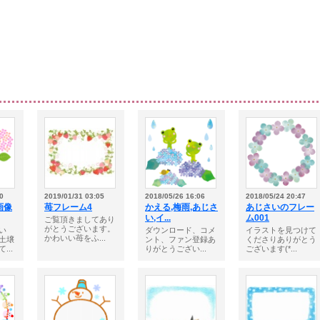
0
2019/01/31 03:05
2018/05/26 16:06
2018/05/24 20:47
画像
苺フレーム4
かえる,梅雨,あじさ
あじさいのフレー
い,イ...
ム001
ご覧頂きましてあり
がとうございます。
い
ダウンロード、コメ
イラストを見つけて
かわいい苺をふ...
土壌
ント、ファン登録あ
くださりありがとう
...
りがとうござい...
ございます(*...