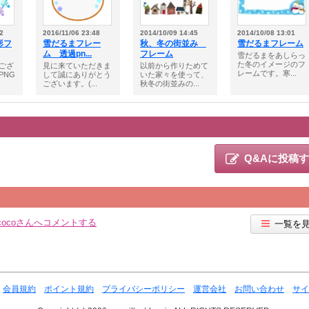
2
2016/11/06 23:48
2014/10/09 14:45
2014/10/08 13:01
形フ
雪だるまフレー
秋、冬の街並み
雪だるまフレーム
ム 透過pn...
フレーム
雪だるまをあしらっ
た冬のイメージのフ
ござ
見に来ていただきま
以前から作りためて
レームです。寒...
PNG
して誠にありがとう
いた家々を使って、
ございます。(...
秋冬の街並みの...
Q&Aに投稿
cocoさんへコメントする
一覧を
会員規約
ポイント規約
プライバシーポリシー
運営会社
お問い合わせ
サイ