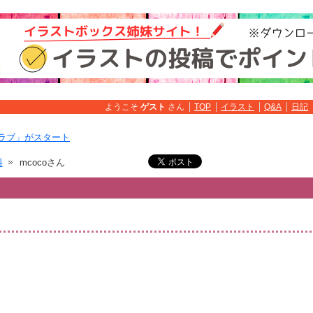
ようこそ
ゲスト
さん
TOP
イラスト
Q&A
日記
ラブ」がスタート
料
mcocoさん