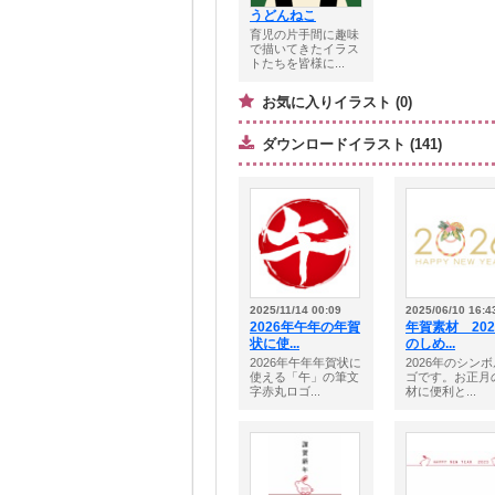
うどんねこ
育児の片手間に趣味
で描いてきたイラス
トたちを皆様に...
お気に入りイラスト (0)
ダウンロードイラスト (141)
2025/11/14 00:09
2025/06/10 16:4
2026年午年の年賀
年賀素材 202
状に使...
のしめ...
2026年午年年賀状に
2026年のシン
使える「午」の筆文
ゴです。お正月
字赤丸ロゴ...
材に便利と...