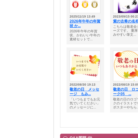
2025/11/19 13:49
2023/09/15 00:2
2026年午年の年賀
紫の古希の名
状 か...
こちらは敬老会
ーズです。 重
2026年午年の年賀
みやすい筆文...
状、かわいい午年の
素材セットで...
2022/08/30 19:13
2022/08/19 15:0
敬老の日 メッセ
敬老の日 ロ
ージ もみ...
ーク05 ...
「いつもまでもお元
敬老の日のロゴ
気でいてください」
クのイラストで
のメッセージに...
ポスターやちら..