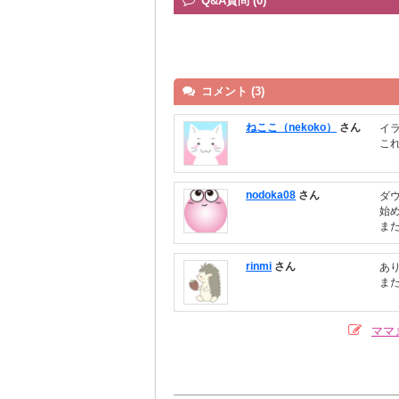
Q&A質問 (0)
コメント (3)
ねここ（nekoko）
さん
イ
こ
nodoka08
さん
ダ
始
ま
rinmi
さん
あ
ま
ママ