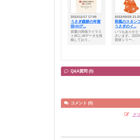
2022/11/17 17:09
2022/09/28 21:2
うさぎ鏡餅の年賀
和風のスタン
状(AIデ...
うさぎのイ...
容量の関係でイラス
いつもありがと
トACにAIデータを投
ざいます。202
稿しており...
賀状シリー...
Q&A質問 (0)
コメント (0)
ク