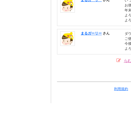
まるガーリー
さん
い
お
年
よろ
よ
まるガーリー
さん
ダ
ご
今
よろ
ら
利用規約