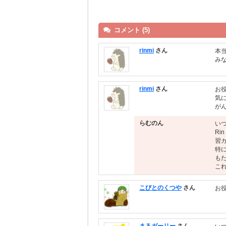
コメント (5)
rinmi
さん
本
み
rinmi
さん
お
気
が
らむのん
い
R
習
特
も
こ
こびとのくつや
さん
お