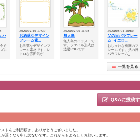
5
2024/07/19 17:30
2024/07/09 11:25
2024/05/01 15:50
 ハ
お洒落なデザイン
無人島
父の日バラフレー
フレーム素...
ム_イエロ...
無人島のイラストで
す。ファイル形式は
枠で
お洒落なデザインフ
おしゃれな薔薇のフ
透過PNGです...
イズに
レーム素材です。レ
レームです。父の日
トロな雰囲気が...
バラフレーム_...
一覧を見る
Q&Aに投稿
ラストをご利用頂き、ありがとうございました。
礼が遅くなり申し訳ないです。これからもよろしくお願いします。