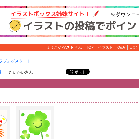
ようこそ
ゲスト
さん
TOP
イラスト
Q&A
日記
ラブ」がスタート
料
たいかいさん