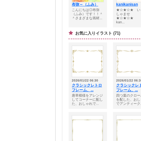
布弥～（ふみ）
kanikanisan
こんにちは◎布弥
★☆★☆★ い
（ふみ）です！！＾
しゃませ
＾さまざまな画材...
★☆★☆★
kan...
お気に入りイラスト (71)
2026/01/22 06:30
2026/01/22 06:3
クラシックレトロ
クラシックレ
フレーム、...
フレーム、...
唐草模様をアレンジ
四つ葉のクロー
してコーナーに配し
を配した、おし
た、おしゃれで...
でアンティーク..