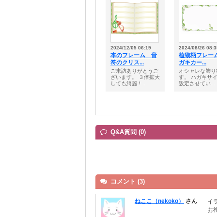
2024/12/05 06:19
2024/08/26 08:3
本のフレーム 音
植物柄フレーム
符のクリス...
ガキカー...
ご来訪ありがとうご
オシャレな飾り
ざいます。 ３倍拡大
す。 ハガキサ
しても綺麗！...
設定させてい...
Q&A質問 (0)
コメント (3)
ねここ（nekoko）
さん
イ
お