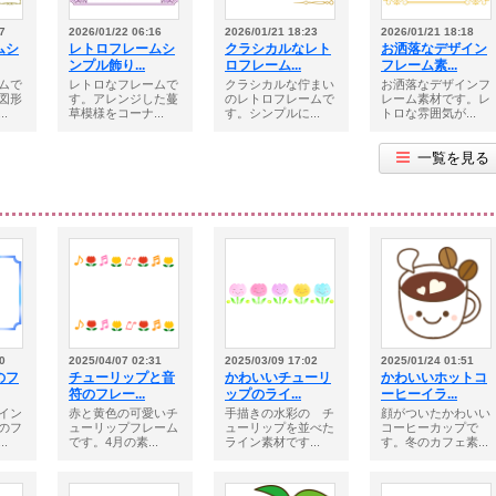
7
2026/01/22 06:16
2026/01/21 18:23
2026/01/21 18:18
ムシ
レトロフレームシ
クラシカルなレト
お洒落なデザイン
ンプル飾り...
ロフレーム...
フレーム素...
ムで
レトロなフレームで
クラシカルな佇まい
お洒落なデザインフ
図形
す。アレンジした蔓
のレトロフレームで
レーム素材です。レ
.
草模様をコーナ...
す。シンプルに...
トロな雰囲気が...
一覧を見る
0
2025/04/07 02:31
2025/03/09 17:02
2025/01/24 01:51
のフ
チューリップと音
かわいいチューリ
かわいいホットコ
符のフレー...
ップのライ...
ーヒーイラ...
イン
赤と黄色の可愛いチ
手描きの水彩の チ
顔がついたかわいい
のフ
ューリップフレーム
ューリップを並べた
コーヒーカップで
.
です。4月の素...
ライン素材です...
す。冬のカフェ素...