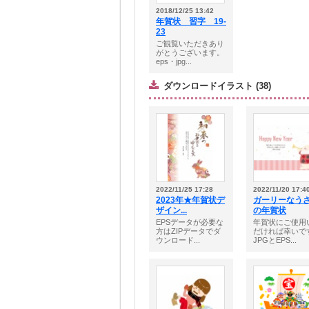
2018/12/25 13:42
年賀状 習字 19-
23
ご観覧いただきあり
がとうございます。
eps・jpg...
ダウンロードイラスト (38)
2022/11/25 17:28
2022/11/20 17:4
2023年★年賀状デ
ガーリーなう
ザイン...
の年賀状
EPSデータが必要な
年賀状にご使用
方はZIPデータでダ
だければ幸いで
ウンロード...
JPGとEPS...