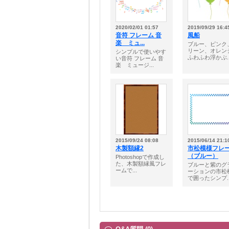
2020/02/01 01:57
2019/09/29 16:4
音符 フレーム 音
風船
楽 ミュ...
ブルー、ピンク
リーン、オレン
シンプルで使いやす
ふわふわ浮かぶ..
い音符 フレーム 音
楽 ミュージ...
2015/09/24 08:08
2015/06/14 21:1
木製額縁2
市松模様フレ
（ブルー）
Photoshopで作成し
た、木製額縁風フレ
ブルーと紫のグ
ームで...
ーションの市松
で囲ったシンプ..