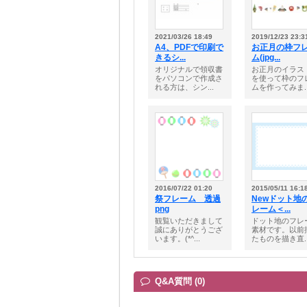
2021/03/26 18:49
2019/12/23 23:3
A4、PDFで印刷で
お正月の枠フ
きるシ...
ム(jpg...
オリジナルで領収書
お正月のイラス
をパソコンで作成さ
を使って枠のフ
れる方は、シン...
ムを作ってみま..
2016/07/22 01:20
2015/05/11 16:1
祭フレーム 透過
Newドット地
png
レーム＜...
観覧いただきまして
ドット地のフレ
誠にありがとうござ
素材です。以前
います。(*^...
たものを描き直..
Q&A質問 (0)