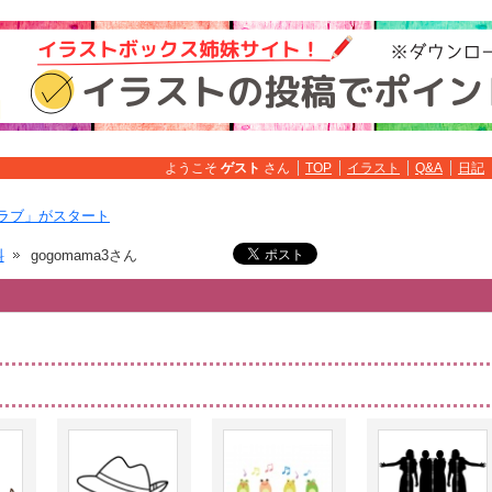
ようこそ
ゲスト
さん
TOP
イラスト
Q&A
日記
ラブ」がスタート
料
gogomama3さん