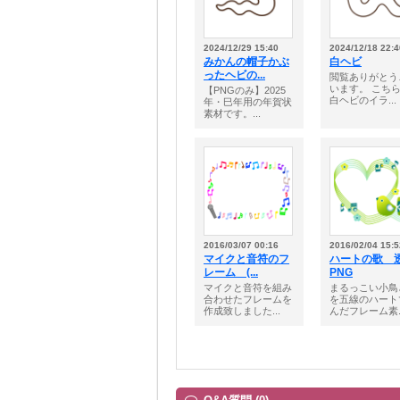
2024/12/29 15:40
2024/12/18 22:4
みかんの帽子かぶ
白ヘビ
ったヘビの...
閲覧ありがとう
います。 こち
【PNGのみ】2025
白ヘビのイラ...
年・巳年用の年賀状
素材です。...
2016/03/07 00:16
2016/02/04 15:5
マイクと音符のフ
ハートの歌 
レーム (...
PNG
マイクと音符を組み
まるっこい小鳥
合わせたフレームを
を五線のハート
作成致しました...
んだフレーム素..