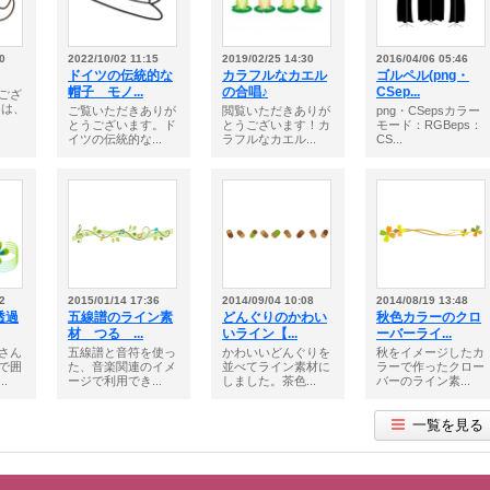
0
2022/10/02 11:15
2019/02/25 14:30
2016/04/06 05:46
ドイツの伝統的な
カラフルなカエル
ゴルペル(png・
帽子 モノ...
の合唱♪
CSep...
ござ
らは、
ご覧いただきありが
閲覧いただきありが
png・CSepsカラー
とうございます。ド
とうございます！カ
モード：RGBeps：
イツの伝統的な...
ラフルなカエル...
CS...
2
2015/01/14 17:36
2014/09/04 10:08
2014/08/19 13:48
透過
五線譜のライン素
どんぐりのかわい
秋色カラーのクロ
材 つる ...
いライン【...
ーバーライ...
さん
五線譜と音符を使っ
かわいいどんぐりを
秋をイメージしたカ
で囲
た、音楽関連のイメ
並べてライン素材に
ラーで作ったクロー
.
ージで利用でき...
しました。茶色...
バーのライン素...
一覧を見る