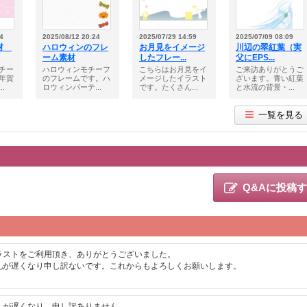
4
2025/08/12 20:24
2025/07/29 14:59
2025/07/09 08:09
素材
ハロウィンのフレ
お月見をイメージ
川辺の翠紅葉（実
ーム素材
したフレー...
父にEPS...
チー
ハロウィンモチーフ
こちらはお月見をイ
ご来訪ありがとうご
年賀
のフレームです。ハ
メージしたイラスト
ざいます。青い紅葉
.
ロウィンパーテ...
です。たくさん...
と水流の背景・...
一覧を見る
Q&Aに投稿
ラストをご利用頂き、ありがとうございました。
礼が遅くなり申し訳ないです。これからもよろしくお願いします。
礼が遅くなり、申し訳ありません。