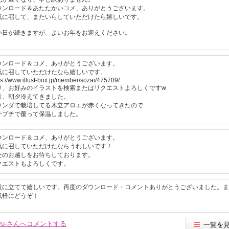
ウンロード＆あたたかいコメ、ありがとうございます。
気に召して、またいらしていただけたら嬉しいです。
い日が続きますが、よいお年をお迎えください。
ウンロード＆コメ、ありがとうございます。
気に召していただけたなら嬉しいです。
ps://www.illust-box.jp/member/sozai/475709/
り、お好みのイラストを検索またはリクエストよろしくですw
近、朝夕冷えてきました。
ランダで栽培してる木立アロエが赤くなってきたので
チプチで覆って保温しました。
ウンロード＆コメ、ありがとうございます。
気に召していただけたならうれしいです！
たのお越しをお待ちしております。
クエストもよろしくです。
役に立てて嬉しいです。再度のダウンロード・コメントありがとうございました。ま
気軽にどうぞ！
yu-さんへコメントする
一覧を