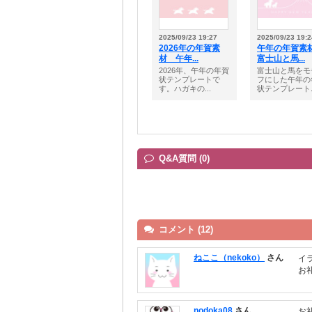
2025/09/23 19:27
2025/09/23 19:2
2026年の年賀素
午年の年賀
材 午年...
富士山と馬...
2026年、午年の年賀
富士山と馬をモ
状テンプレートで
フにした午年の
す。ハガキの...
状テンプレート..
Q&A質問 (0)
コメント (12)
ねここ（nekoko）
さん
イ
お
nodoka08
さん
お