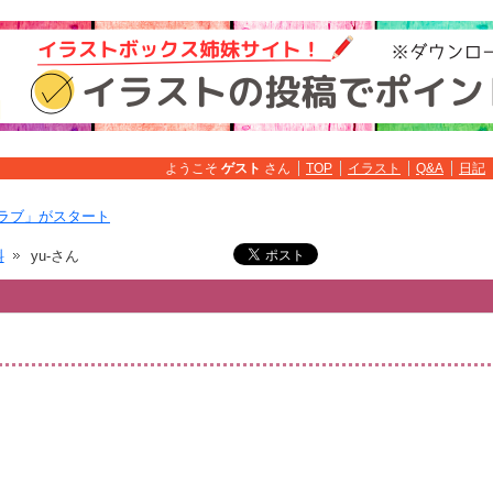
ようこそ
ゲスト
さん
TOP
イラスト
Q&A
日記
ラブ」がスタート
料
yu-さん