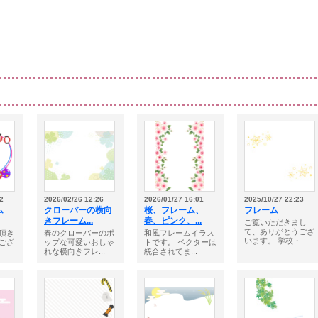
2
2026/02/26 12:26
2026/01/27 16:01
2025/10/27 22:23
ーム
クローバーの横向
桜、フレーム、
フレーム
きフレーム...
春、ピンク、...
ご覧いただきまし
て、ありがとうござ
頂き
春のクローバーのポ
和風フレームイラス
います。 学校・...
ござ
ップな可愛いおしゃ
トです。 ベクターは
れな横向きフレ...
統合されてま...