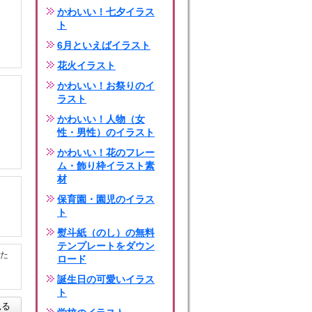
かわいい！七夕イラス
ト
6月といえばイラスト
花火イラスト
かわいい！お祭りのイ
ラスト
かわいい！人物（女
性・男性）のイラスト
かわいい！花のフレー
ム・飾り枠イラスト素
材
保育園・園児のイラス
ト
熨斗紙（のし）の無料
テンプレートをダウン
た
ロード
誕生日の可愛いイラス
ト
見る