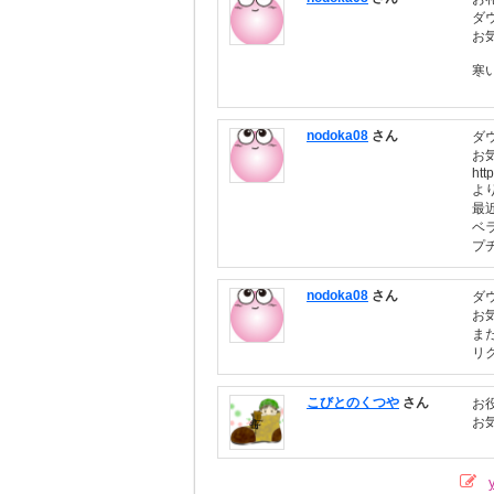
ダ
お
寒
nodoka08
さん
ダ
お
htt
よ
最
ベ
プ
nodoka08
さん
ダ
お
ま
リ
こびとのくつや
さん
お
お