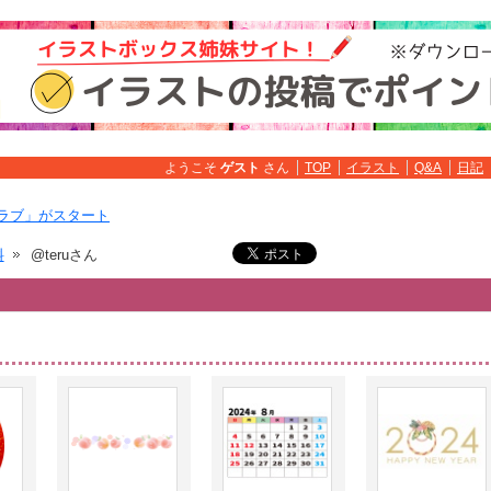
ようこそ
ゲスト
さん
TOP
イラスト
Q&A
日記
ラブ」がスタート
料
@teruさん