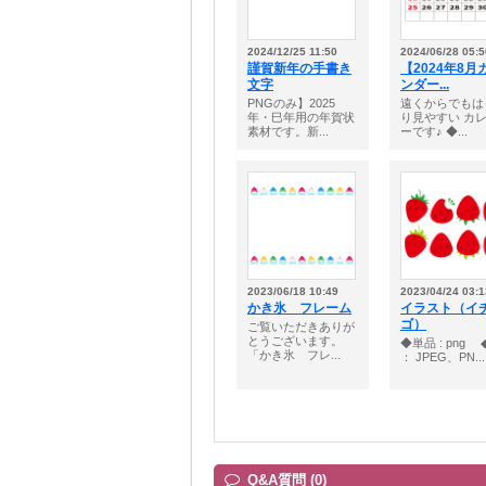
2024/12/25 11:50
2024/06/28 05:5
謹賀新年の手書き
【2024年8月
文字
ンダー...
PNGのみ】2025
遠くからでもは
年・巳年用の年賀状
り見やすい カ
素材です。新...
ーです♪ ◆...
2023/06/18 10:49
2023/04/24 03:1
かき氷 フレーム
イラスト（イ
ゴ）
ご覧いただきありが
とうございます。
◆単品 : png ◆
「かき氷 フレ...
： JPEG、PN...
Q&A質問 (0)