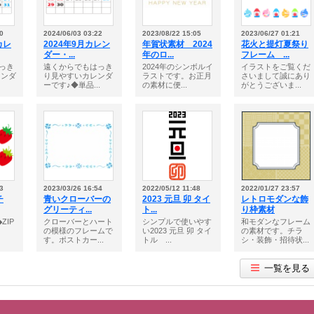
0
2024/06/03 03:22
2023/08/22 15:05
2023/06/27 01:21
カレ
2024年9月カレン
年賀状素材 2024
花火と提灯夏祭り
ダー・...
年のロ...
フレーム ...
っき
遠くからでもはっき
2024年のシンボルイ
イラストをご覧くだ
レンダ
り見やすいカレンダ
ラストです。お正月
さいまして誠にあり
ーです♪◆単品...
の素材に便...
がとうございま...
3
2023/03/26 16:54
2022/05/12 11:48
2022/01/27 23:57
チ
青いクローバーの
2023 元旦 卯 タイ
レトロモダンな飾
グリーティ...
ト...
り枠素材
ZIP
クローバーとハート
シンプルで使いやす
和モダンなフレーム
の模様のフレームで
い2023 元旦 卯 タイ
の素材です。チラ
す。ポストカー...
トル ...
シ・装飾・招待状...
一覧を見る