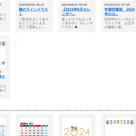
7
2025/09/26 08:47
2024/08/23 08:46
2023/12/31 07:39
桃のラインイラス
【2024年8月カレ
年賀状素材 2024
ト
ンダー...
年のロ...
スト
をご
ご覧頂きましてあり
遠くからでもはっき
2024年のシンボルイ
.
がとうございます。
り見やすい カレンダ
ラストです。お正月
甘くて美味しい...
ーです♪ ◆...
の素材に便...
4
祭り
くだ
あり
.