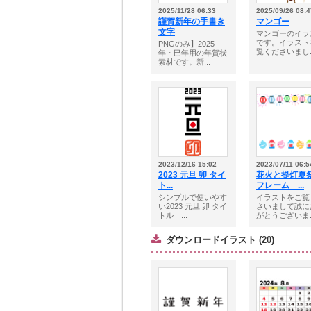
2025/11/28 06:33
2025/09/26 08:4
謹賀新年の手書き
マンゴー
文字
マンゴーのイラ
です。イラスト
PNGのみ】2025
覧くださいまし..
年・巳年用の年賀状
素材です。新...
2023/12/16 15:02
2023/07/11 06:5
2023 元旦 卯 タイ
花火と提灯夏
ト...
フレーム ...
シンプルで使いやす
イラストをご覧
い2023 元旦 卯 タイ
さいまして誠に
トル ...
がとうございま..
ダウンロードイラスト (20)