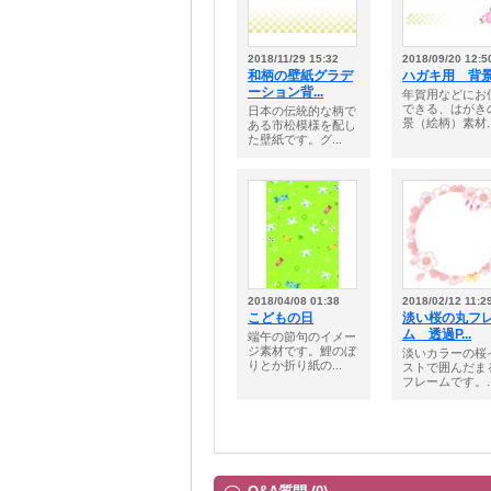
2018/11/29 15:32
2018/09/20 12:5
和柄の壁紙グラデ
ハガキ用 背景
ーション背...
年賀用などにお
できる、はがき
日本の伝統的な柄で
景（絵柄）素材..
ある市松模様を配し
た壁紙です。グ...
2018/04/08 01:38
2018/02/12 11:2
こどもの日
淡い桜の丸フ
ム 透過P...
端午の節句のイメー
ジ素材です。鯉のぼ
淡いカラーの桜
りとか折り紙の...
ストで囲んだま
フレームです。..