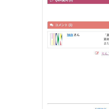
Q&A質問 (0)
コメント (1)
hick
さん
「
素
ま
りん