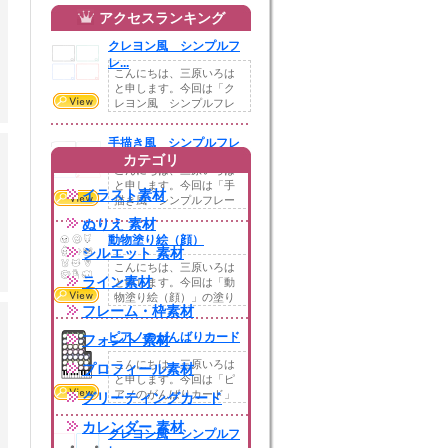
アクセスランキング
クレヨン風 シンプルフ
レ...
こんにちは、三原いろは
と申します。今回は「ク
レヨン風 シンプルフレ
ーム ハート」を作...
手描き風 シンプルフレ
カテゴリ
ー...
こんにちは、三原いろは
と申します。今回は「手
イラスト素材
描き風 シンプルフレー
ム 鉛筆」を作成さ...
ぬりえ 素材
動物塗り絵（顔）
シルエット 素材
こんにちは、三原いろは
ライン素材
と申します。今回は「動
物塗り絵（顔）」の塗り
フレーム・枠素材
絵を作成させていた...
ピアノのがんばりカード
フォント 素材
こんにちは、三原いろは
プロフィール素材
と申します。今回は「ピ
アノのがんばりカード」
グリーティングカード
のイラストを作成さ...
カレンダー 素材
クレヨン風 シンプルフ