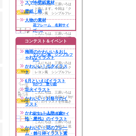
レ...
スマホ壁紙素材
こんにちは、三原いろは
と申します。今回は「ク
壁紙・柄
レヨン風 シンプルフレ
ーム サッカー」を...
人物の素材
花フレーム 名刺サイ
ズ ...
こんにちは、三原いろは
と申します。今回は「花
コンテスト＆イベント
フレーム 名刺サイズ
カード」を作成させ...
梅雨のかわいい＆おし
クレヨン風 シンプルフ
ゃれなイラスト
レ...
こんにちは、三原いろは
かわいい！七夕イラス
と申します。今回は「ク
ト
レヨン風 シンプルフレ
ーム カラフル音符...
6月といえばイラスト
9がつ 塗り絵
花火イラスト
こんにちは、三原いろは
と申します。今回は「9が
かわいい！お祭りのイ
つ」のイラストを作成さ
ラスト
せていただきまし...
かわいい！人物（女
花フレーム 名刺サイ
性・男性）のイラスト
ズ ...
こんにちは、三原いろは
と申します。今回は「花
かわいい！花のフレー
フレーム 名刺サイズ
ム・飾り枠イラスト素
カード」を作成させ...