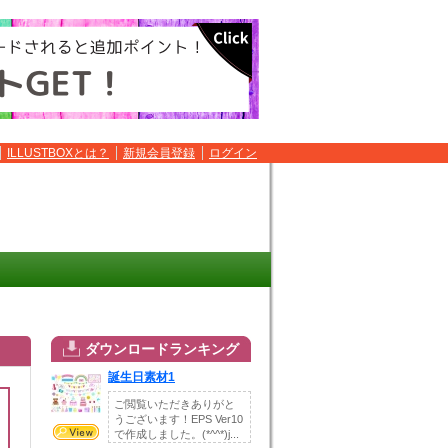
ILLUSTBOXとは？
新規会員登録
ログイン
ダウンロードランキング
誕生日素材1
ご閲覧いただきありがと
うございます！EPS Ver10
で作成しました。(*^^*)j...