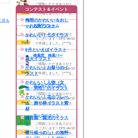
ご閲覧いただきありがと
コンテスト＆イベント
うございます！EPS Ver10
で作成しました。(*^^*)j...
梅雨のかわいい＆おし
ジに戻る
ゃれなイラスト
お菓子フレーム
ご閲覧いただきありがと
かわいい！七夕イラス
うございます！EPS Ver10
ト
で作成しました。(*^^*)j...
6月といえばイラスト
検索窓 検索バー
花火イラスト
ご閲覧いただきありがと
かわいい！お祭りのイ
うございます！EPS Ver10
ラスト
で作成しました。(*^^*)j...
かわいい！人物（女
カエルとかたつむり
性・男性）のイラスト
ご閲覧いただきありがと
かわいい！花のフレー
うございます！EPS Ver10
ム・飾り枠イラスト素
で作成しました。(*^^*)j...
材
サッカーコート
保育園・園児のイラス
ト
ご閲覧いただきありがと
うございます！EPS Ver10
熨斗紙（のし）の無料
で作成しました。(*^^*)j...