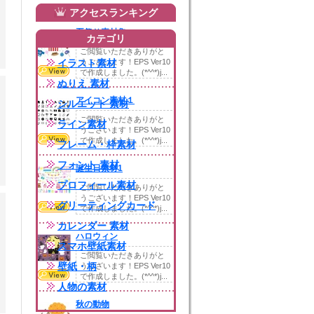
アクセスランキング
夏祭り素材集
カテゴリ
ご閲覧いただきありがと
イラスト素材
うございます！EPS Ver10
で作成しました。(*^^*)j...
ぬりえ 素材
アイコン素材１
シルエット 素材
ご閲覧いただきありがと
ライン素材
うございます！EPS Ver10
で作成しました。(*^^*)j...
フレーム・枠素材
フォント 素材
誕生日素材1
プロフィール素材
ご閲覧いただきありがと
うございます！EPS Ver10
グリーティングカード
で作成しました。(*^^*)j...
カレンダー 素材
ハロウィン
スマホ壁紙素材
ご閲覧いただきありがと
壁紙・柄
うございます！EPS Ver10
で作成しました。(*^^*)j...
人物の素材
秋の動物